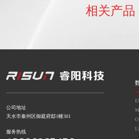
相关产品
E
公司地址
M
天水市秦州区御庭府邸1幢301
O
L
服务热线