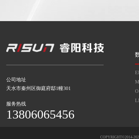
E
公司地址
M
天水市秦州区御庭府邸1幢301
O
L
服务热线
13806065456
COPYRIGHT©2014-