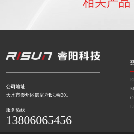
相关产品
E
公司地址
M
天水市秦州区御庭府邸1幢301
O
L
服务热线
13806065456